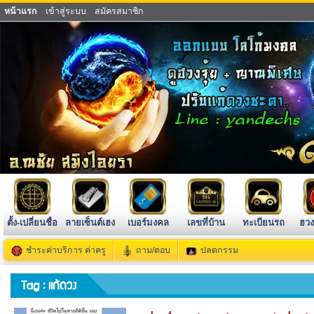
หน้าแรก
เข้าสู่ระบบ
สมัครสมาชิก
ตั้ง-เปลี่ยนชื่อ
ลายเซ็นต์เฮง
เบอร์มงคล
เลขที่บ้าน
ทะเบียนรถ
ฮวง
ชำระค่าบริการ ค่าครู
ถาม/ตอบ
ปลดกรรม
Tag : แก้ดวง