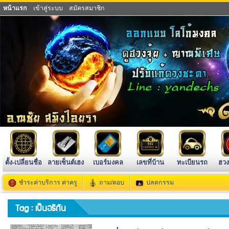
หน้าแรก
เข้าสู่ระบบ
สมัครสมาชิก
ตั้ง-เปลี่ยนชื่อ
ลายเซ็นต์เฮง
เบอร์มงคล
เลขที่บ้าน
ทะเบียนรถ
ฮวง
ชำระค่าบริการ ค่าครู
ถาม/ตอบ
ปลดกรรม
Tag : เป็นอริกัน