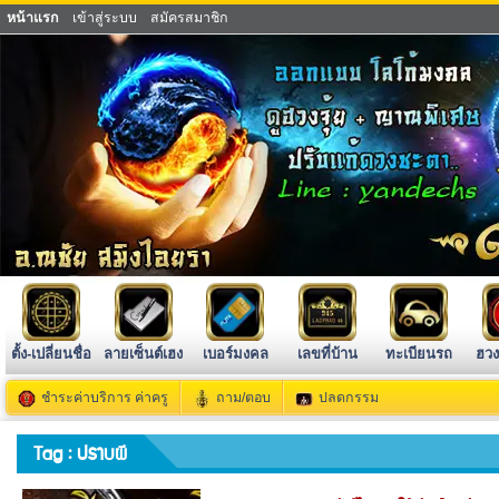
หน้าแรก
เข้าสู่ระบบ
สมัครสมาชิก
ตั้ง-เปลี่ยนชื่อ
ลายเซ็นต์เฮง
เบอร์มงคล
เลขที่บ้าน
ทะเบียนรถ
ฮวง
ชำระค่าบริการ ค่าครู
ถาม/ตอบ
ปลดกรรม
Tag : ปราบผี