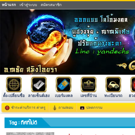
หน้าแรก
เข้าสู่ระบบ
สมัครสมาชิก
ตั้ง-เปลี่ยนชื่อ
ลายเซ็นต์เฮง
เบอร์มงคล
เลขที่บ้าน
ทะเบียนรถ
ฮวง
ชำระค่าบริการ ค่าครู
ถาม/ตอบ
ปลดกรรม
Tag : ทิศที่ไม่ดี