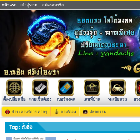
หน้าแรก
เข้าสู่ระบบ
สมัครสมาชิก
ตั้ง-เปลี่ยนชื่อ
ลายเซ็นต์เฮง
เบอร์มงคล
เลขที่บ้าน
ทะเบียนรถ
ฮวง
ชำระค่าบริการ ค่าครู
ถาม/ตอบ
ปลดกรรม
Tag : ตั้งชื่อ