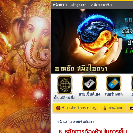
หน้าแรก
เข้าสู่ระบบ
สมัครสมาชิก
ลายเซ็นต์เฮง
เบอร์มงคล
เ
ตั้ง-เปลี่ยนชื่อ
ชำระค่าบริการ ค่าครู
ถาม/ตอบ
หน้าแรก »
ลายเซ็นต์เฮง
»
8 หลักการต้องห้ามในการเซ็น