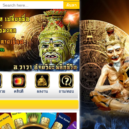
รวย
คลิปดี
ผลงาน
ถาม/ตอบ