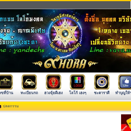
ลขที่บ้าน
ทะเบียนรถ
ฮวงจุ้ยดีเฮง
โลโก้ เฮงๆ
ชะตาราศี
ทำบุญให้
ปลดกรรม