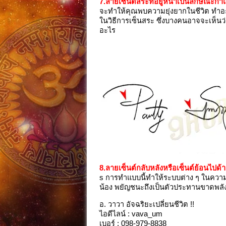
7.ลายเซ็นต์สระที่อยู่หน้าเป็นลักษณะกำ
จะทำให้คุณพบความยุ่งยากในชีวิต ทำอะ
ในวิธีการเซ็นสระ ซึ่งบางคนอาจจะเห็นว
อะไร
8.ลายเซ็นต์กลับหลังหรือเซ็นต์ย้อนไปด้
s การทำแบบนี้ทำให้ระบบต่าง ๆ ในความค
น้อง พยัญชนะถึงเป็นตัวประทานขาดพลัง
อ. วาวา อัจฉริยะเปลี่ยนชีวิต !!
ไอดีไลน์ : vava_um
เบอร์ : 098-979-8838