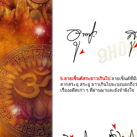
5.ลายเซ็นต์สระยาวเกินไป
ลายเซ็นต์ที่
ลากสระอุ สระอู ยาวเกินไปจะบ่งบอกถึงว่า 
เรื่องอดีตเก่า ๆ ที่ผ่านมาและยังจำฝังใจ