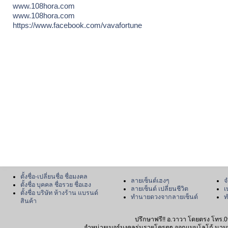
www.108hora.com
www.108hora.com
https://www.facebook.com/vavafortune
ตั้งชื่อ-เปลี่ยนชื่อ ชื่อมงคล
ลายเซ็นต์เฮงๆ
จ
ตั้งชื่อ บุคคล ชื่อรวย ชื่อเฮง
ลายเซ็นต์ เปลี่ยนชีวิต
เ
ตั้งชื่อ บริษัท ห้างร้าน แบรนด์
ทำนายดวงจากลายเซ็นต์
ท
สินค้า
ปรึกษาฟรี!! อ.วาวา โดยตรง โทร.0
จำหน่ายเบอร์มงคลรุ่นรวยโครตๆ ออกแบบโลโก้ นามบัตร