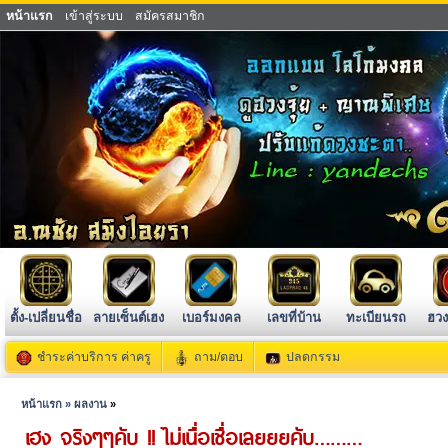
หน้าแรก
เข้าสู่ระบบ
สมัครสมาชิก
ตั้ง-เปลี่ยนชื่อ
ลายเซ็นต์เฮง
เบอร์มงคล
เลขที่บ้าน
ทะเบียนรถ
ฮวง
ชำระค่าบริการ ค่าครู
ถาม/ตอบ
ปลดกรรม
หน้าแรก »
ผลงาน
»
เฮง จริงๆๆคับ !! ไม่เนื่อเชื่อเลยยยคับ………