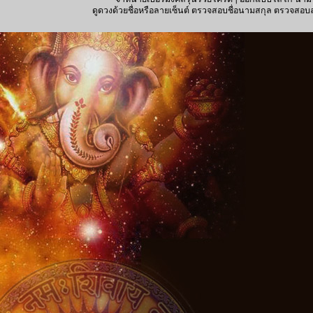
ดูดวงด้วยชื่อหรือลายเซ็นต์ ตรวจสอบชื่อนามสกุล ตรวจสอบลายเซ็