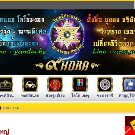
ลขที่บ้าน
ทะเบียนรถ
ฮวงจุ้ยดีเฮง
โลโก้ เฮงๆ
ชะตาราศี
ทำบุญให้
ปลดกรรม
ใหญ่