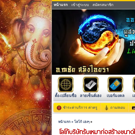
หน้าแรก
เข้าสู่ระบบ
สมัครสมาชิก
ตั้ง-เปลี่ยนชื่อ
ลายเซ็นต์เฮง
เบอร์มงคล
เ
ชำระค่าบริการ ค่าครู
ถาม/ตอบ
หน้าแรก »
โลโก้ เฮงๆ
»
โลโก้บริษัทรับเหมาก่อสร้างขนาด