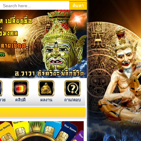
รวย
คลิปดี
ผลงาน
ถาม/ตอบ