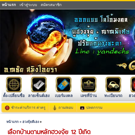
หน้าแรก
เข้าสู่ระบบ
สมัครสมาชิก
ตั้ง-เปลี่ยนชื่อ
ลายเซ็นต์เฮง
เบอร์มงคล
เลขที่บ้าน
ทะเบียนรถ
ฮวง
ชำระค่าบริการ ค่าครู
ถาม/ตอบ
ปลดกรรม
หน้าแรก »
ฮวงจุ้ยดีเฮง
»
เลือกบ้านตามหลักฮวงจุ้ย 12 ปีเกิด