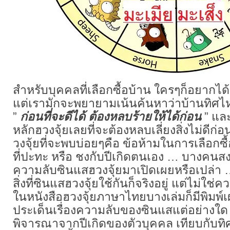
สำหรับบุคคลที่เลือกซื้อบ้าน ใครๆก็อยากได
แต่เรามักจะพยายามเน้นค้นหาว่าบ้านทิศไ
”
ก่อนที่จะดีได้ ต้องหลบร้ายให้ได้ก่อน
” แล
หลักฮวงจุ้ยเลยที่จะต้องหลบเลี่ยงสิ่งไม่ด
วงจุ้ยที่จะพบบ่อยๆคือ ข้อห้ามในการเลือกซื้
ที่ปะทะ หรือ ชงกับปีเกิดตนเอง … บางคนสง
ความลับซินแสฮวงจุ้ยมาเปิดเผยหรือเปล่า … 
สิ่งที่ซินแสฮวงจุ้ยใช้กันก็จริงอยู่ แต่ไม่ใช่ค
ในหนังสือฮวงจุ้ยภาษาไทยบางเล่มก็มีพิมพ์เผ
ประเด็นเรื่องความลับของซินแสแต่อย่างใด
พิจารณาจากปีเกิดของตัวบุคคล เทียบกับท