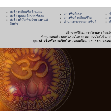
ตั้งชื่อ-เปลี่ยนชื่อ ชื่อมงคล
ลายเซ็นต์เฮงๆ
จ
ตั้งชื่อ บุคคล ชื่อรวย ชื่อเฮง
ลายเซ็นต์ เปลี่ยนชีวิต
เ
ตั้งชื่อ บริษัท ห้างร้าน แบรนด์
ทำนายดวงจากลายเซ็นต์
ท
สินค้า
ปรึกษาฟรี!! อ.วาวา โดยตรง โทร.0
จำหน่ายเบอร์มงคลรุ่นรวยโครตๆ ออกแบบโลโก้ นามบัตร
ดูดวงด้วยชื่อหรือลายเซ็นต์ ตรวจสอบชื่อนามสกุล ตรวจสอบลายเซ็