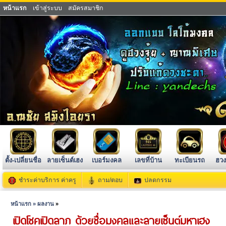
หน้าแรก
เข้าสู่ระบบ
สมัครสมาชิก
ตั้ง-เปลี่ยนชื่อ
ลายเซ็นต์เฮง
เบอร์มงคล
เลขที่บ้าน
ทะเบียนรถ
ฮวง
ชำระค่าบริการ ค่าครู
ถาม/ตอบ
ปลดกรรม
หน้าแรก »
ผลงาน
»
เปิดโชคเปิดลาภ ด้วยชื่อมงคลและลายเซ็นต์มหาเฮง