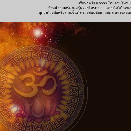
ปรึกษาฟรี!! อ.วาวา โดยตรง โทร.0
จำหน่ายเบอร์มงคลรุ่นรวยโครตๆ ออกแบบโลโก้ นามบัตร
ดูดวงด้วยชื่อหรือลายเซ็นต์ ตรวจสอบชื่อนามสกุล ตรวจสอบลายเซ็