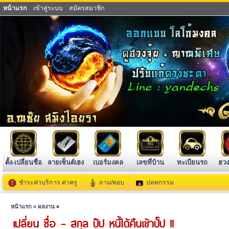
หน้าแรก
เข้าสู่ระบบ
สมัครสมาชิก
ตั้ง-เปลี่ยนชื่อ
ลายเซ็นต์เฮง
เบอร์มงคล
เลขที่บ้าน
ทะเบียนรถ
ฮวง
ชำระค่าบริการ ค่าครู
ถาม/ตอบ
ปลดกรรม
หน้าแรก »
ผลงาน
»
เปลี่ยน ชื่อ – สกุล ปุ๊ป หนี้ได้คืนเข้าปั๊ป !!