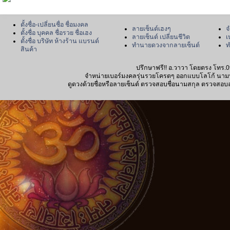
ตั้งชื่อ-เปลี่ยนชื่อ ชื่อมงคล
ลายเซ็นต์เฮงๆ
จ
ตั้งชื่อ บุคคล ชื่อรวย ชื่อเฮง
ลายเซ็นต์ เปลี่ยนชีวิต
เ
ตั้งชื่อ บริษัท ห้างร้าน แบรนด์
ทำนายดวงจากลายเซ็นต์
ท
สินค้า
ปรึกษาฟรี!! อ.วาวา โดยตรง โทร.0
จำหน่ายเบอร์มงคลรุ่นรวยโครตๆ ออกแบบโลโก้ นามบัตร
ดูดวงด้วยชื่อหรือลายเซ็นต์ ตรวจสอบชื่อนามสกุล ตรวจสอบลายเซ็