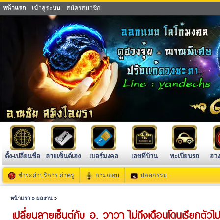
หน้าแรก
เข้าสู่ระบบ
สมัครสมาชิก
ตั้ง-เปลี่ยนชื่อ
ลายเซ็นต์เฮง
เบอร์มงคล
เลขที่บ้าน
ทะเบียนรถ
ฮวง
ชำระค่าบริการ ค่าครู
ถาม/ตอบ
ปลดกรรม
หน้าแรก »
ผลงาน
»
เปลี่ยนลายเซ็นต์กับ อ. วาวา ไม่ถึงเดือนโดนเรียกตัวไ