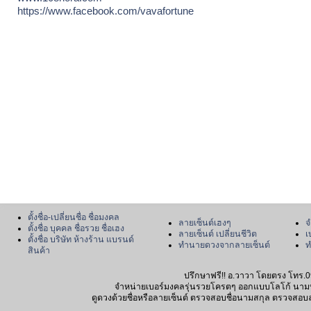
https://www.facebook.com/vavafortune
ตั้งชื่อ-เปลี่ยนชื่อ ชื่อมงคล
ลายเซ็นต์เฮงๆ
จ
ตั้งชื่อ บุคคล ชื่อรวย ชื่อเฮง
ลายเซ็นต์ เปลี่ยนชีวิต
เ
ตั้งชื่อ บริษัท ห้างร้าน แบรนด์
ทำนายดวงจากลายเซ็นต์
ท
สินค้า
ปรึกษาฟรี!! อ.วาวา โดยตรง โทร.0
จำหน่ายเบอร์มงคลรุ่นรวยโครตๆ ออกแบบโลโก้ นามบัตร
ดูดวงด้วยชื่อหรือลายเซ็นต์ ตรวจสอบชื่อนามสกุล ตรวจสอบลายเซ็