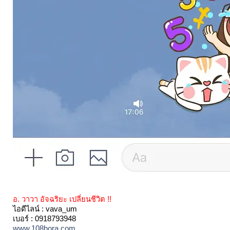
อ. วาวา อัจฉริยะ เปลี่ยนชีวิต !!
ไอดีไลน์ : vava_um
เบอร์ : 0918793948
www.108hora.com