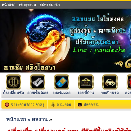
หน้าแรก
เข้าสู่ระบบ
สมัครสมาชิก
ตั้ง-เปลี่ยนชื่อ
ลายเซ็นต์เฮง
เบอร์มงคล
เลขที่บ้าน
ทะเบียนรถ
ฮวง
ชำระค่าบริการ ค่าครู
ถาม/ตอบ
ปลดกรรม
หน้าแรก »
ผลงาน
»