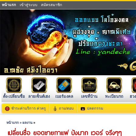
หน้าแรก
เข้าสู่ระบบ
สมัครสมาชิก
ตั้ง-เปลี่ยนชื่อ
ลายเซ็นต์เฮง
เบอร์มงคล
เลขที่บ้าน
ทะเบียนรถ
ฮวง
ชำระค่าบริการ ค่าครู
ถาม/ตอบ
ปลดกรรม
หน้าแรก »
ผลงาน
»
เปลี่ยนชื่อ ยอดขายกาแฟ ปังมาก เวอร์ จรีงๆๆ