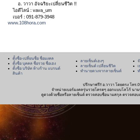
อ. วาวา อัจฉริยะเปลี่ยนชีวิต !!
ไอดีไลน์ : vava_um
เบอร์ : 091-879-3948
www.108hora.com
ตั้งชื่อ-เปลี่ยนชื่อ ชื่อมงคล
ลายเซ็นต์เฮงๆ
จ
ตั้งชื่อ บุคคล ชื่อรวย ชื่อเฮง
ลายเซ็นต์ เปลี่ยนชีวิต
เ
ตั้งชื่อ บริษัท ห้างร้าน แบรนด์
ทำนายดวงจากลายเซ็นต์
ท
สินค้า
ปรึกษาฟรี!! อ.วาวา โดยตรง โทร.0
จำหน่ายเบอร์มงคลรุ่นรวยโครตๆ ออกแบบโลโก้ นามบัตร
ดูดวงด้วยชื่อหรือลายเซ็นต์ ตรวจสอบชื่อนามสกุล ตรวจสอบลายเซ็