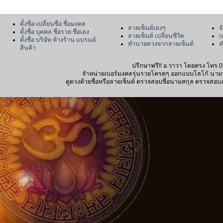
ตั้งชื่อ-เปลี่ยนชื่อ ชื่อมงคล
ลายเซ็นต์เฮงๆ
จ
ตั้งชื่อ บุคคล ชื่อรวย ชื่อเฮง
ลายเซ็นต์ เปลี่ยนชีวิต
เ
ตั้งชื่อ บริษัท ห้างร้าน แบรนด์
ทำนายดวงจากลายเซ็นต์
ท
สินค้า
ปรึกษาฟรี!! อ.วาวา โดยตรง โทร.0
จำหน่ายเบอร์มงคลรุ่นรวยโครตๆ ออกแบบโลโก้ นามบัตร
ดูดวงด้วยชื่อหรือลายเซ็นต์ ตรวจสอบชื่อนามสกุล ตรวจสอบลายเซ็