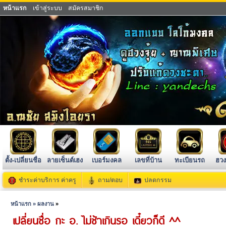
หน้าแรก
เข้าสู่ระบบ
สมัครสมาชิก
ตั้ง-เปลี่ยนชื่อ
ลายเซ็นต์เฮง
เบอร์มงคล
เลขที่บ้าน
ทะเบียนรถ
ฮวง
ชำระค่าบริการ ค่าครู
ถาม/ตอบ
ปลดกรรม
หน้าแรก »
ผลงาน
»
เปลี่ยนชื่อ กะ อ. ไม่ช้าเกินรอ เดี๋ยวก็ดี ^^