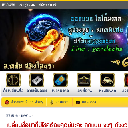
หน้าแรก
เข้าสู่ระบบ
สมัครสมาชิก
ตั้ง-เปลี่ยนชื่อ
ลายเซ็นต์เฮง
เบอร์มงคล
เลขที่บ้าน
ทะเบียนรถ
ฮวง
ชำระค่าบริการ ค่าครู
ถาม/ตอบ
ปลดกรรม
หน้าแรก »
ผลงาน
»
เปลี่ยนชื่อมาก็มีโชคเรื่อยๆอยู่นะคะ ถูกแบบ งงๆ ถึงงวด