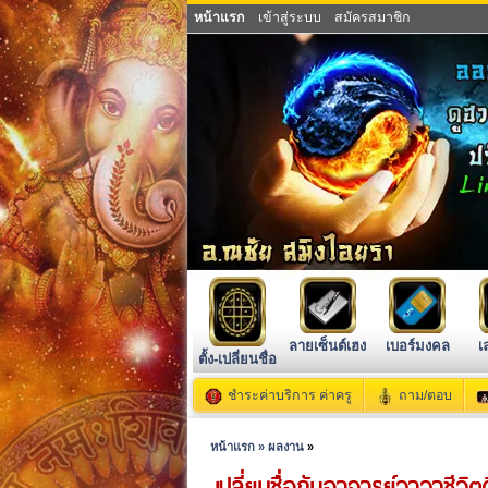
หน้าแรก
เข้าสู่ระบบ
สมัครสมาชิก
ลายเซ็นต์เฮง
เบอร์มงคล
เ
ตั้ง-เปลี่ยนชื่อ
ชำระค่าบริการ ค่าครู
ถาม/ตอบ
หน้าแรก »
ผลงาน
»
เปลี่ยนชื่อกับอาจารย์วาวาชีวิต