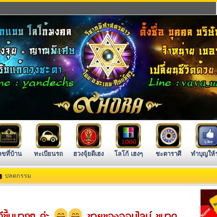
ลขที่บ้าน
ทะเบียนรถ
ฮวงจุ้ยดีเฮง
โลโก้ เฮงๆ
ชะตาราศี
ทำบุญให้
ปลดกรรม
ดีขึ้นมากๆ ค่ะ
ขายของออนไลน์ ขนาด