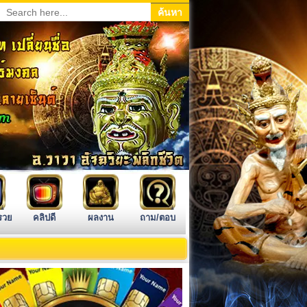
รวย
คลิปดี
ผลงาน
ถาม/ตอบ