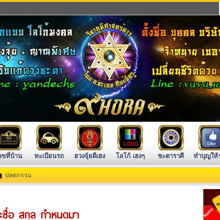
ลขที่บ้าน
ทะเบียนรถ
ฮวงจุ้ยดีเฮง
โลโก้ เฮงๆ
ชะตาราศี
ทำบุญให้
ปลดกรรม
ราะชื่อ สกุล กำหนดมา