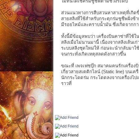
ไม่ทันได้เช็คร่มชูชีพตามช่วงระดับ
ส่วนแนวทางการสืบสวนหาสาเหตุที่เกิดขึ้
สายสลิงที่ใช้สำหรับกระตุกร่มชูชีพฝั่
มีรอยไหม้และคราบน้ำมัน ซึ่งเกิดจากก
ทั้งนี้มีข้อมูลพบว่า เครื่องบินคาซ่าที่ใช้
สลิงเมื่อไม่นานมานี้ เนื่องจากสลิงเส้นเ
ระบบสลิงชุดใหม่ให้ ก่อนจะนำกลับมาใช้ฝึก
จนกระทั่งเกิดเหตุสลดดังกล่าวขึ้น
ขณะที่ เพจเฟซบุ๊ก สมาคมคนรักเครื่องบิน
เกี่ยวสายสเตติกไลน์ (Static line) บนเครื
นักกระโดดร่ม กระโดดลงจากเครื่องไปแล
ราวที่