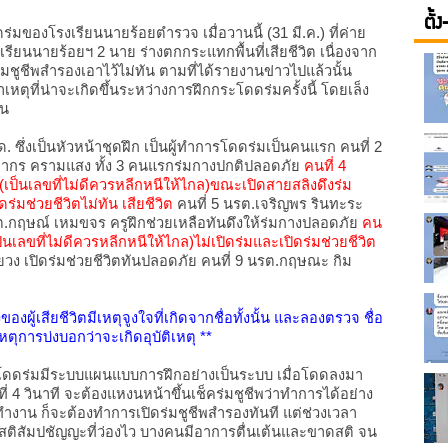
ตั้ง
ของโรงเรียนนายร้อยตำรวจ เมื่อวานนี้ (31 มี.ค.) ที่ค่าย
เรียนนายร้อยฯ 2 นาย ร่างตกกระแทกพื้นที่เสียชีวิต เนื่องจาก
ร่มชูชีพสำรองเอาไว้ไม่ทัน ตามที่ได้รายงานข่าวไปแล้วนั้น
เหตุที่น่าจะเกิดขึ้นระหว่างการฝึกกระโดดร่มครั้งนี้ โดยเล็ง
ิน
 ซึ่งเป็นหัวหน้าชุดฝึก เป็นผู้ทำการโดดร่มเป็นคนแรก คนที่ 2
กิดากร ครามแสง ทั้ง 3 คนแรกร่มกางปกติปลอดภัย
คนที่ 4
(เป็นเลขที่ไม่ดีควรหลีกหนีให้ไกล)ขณะเปิดสายสลิงดึงร่ม
่มช่วยชีวิตไม่ทัน เสียชีวิต
คนที่ 5 นรต.เจริญพร รินทะระ
นรต.กฤษณ์ เหมขจร ครูฝึกช่วยเหลือทันดึงให้ร่มกางปลอดภัย
คน
ป็นเลขที่ไม่ดีควรหลีกหนีให้ไกล)ไม่เปิดร่มและเปิดร่มช่วยชีวิต
นยวง เปิดร่มช่วยชีวิตทันปลอดภัย คนที่ 9 นรต.กฤษณะ กิม
งผู้เสียชีวิตมีเหตุจูงใจที่เกิดจากชื่อทั้งนั้น และลองตรวจ ชื่อ
สาเหตุการบ่งบอกว่าจะเกิดอุบัติเหตุ **
ารฝึกโดดร่มมีระบบแผนแบบการฝึกอย่างเป็นระบบ เมื่อโดดลงมา
ี่ 4 วินาที จะต้องแหงนหน้าขึ้นเช็คร่มชูชีพว่าทำการได้อย่าง
ทำงาน ก็จะต้องทำการเปิดร่มชูชีพสำรองทันที แต่ช่วงเวลา
มีสติสัมปชัญญะที่ว่องไว บางคนมีอาการตื่นเต้นและขาดสติ จน