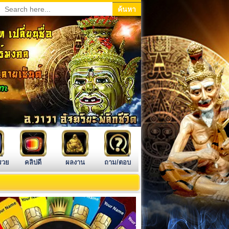
รวย
คลิปดี
ผลงาน
ถาม/ตอบ