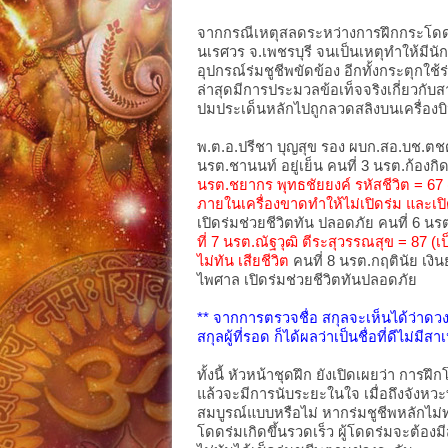
จากกรณีเหตุสลดระหว่างการฝึกกระโดดร่ม
นเรศวร จ.เพชรบุรี จนเป็นเหตุทำให้มีนัก
อุปกรณ์ร่มชูชีพขัดข้อง อีกทั้งกระตุกใช้
ล่าสุดมีการประมวลข้อเท็จจริงเกี่ยวกับสา
ปมประเด็นหลักไปถูกลวดสลิงบนเครื่องบ
พ.ต.อ.ปรีชา บุญสุข รอง ผบก.สอ.บช.ตชด.
นรต.ชานนท์ อยู่เย็น คนที่ 3 นรต.ก้อง
นรต.ชยากร พุทธชัยยงค์ รหัสชีวิต = 67 
ภายในเครื่องขาดทำให้ไม่เปิดร่ม และเปิดร
เปิดร่มช่วยชีวิตทัน ปลอดภัย คนที่ 6 
ที่ 7 นรต.ณัฐวุฒิ ตีระสุวรรณสุข = 87 (เ
ไม่ทัน เสียชีวิต
คนที่ 8 นรต.กฤตินัย เงิ
ไพศาล เปิดร่มช่วยชีวิตทันปลอดภัย
** จากการตรวจชื่อ สกุลจะเห็นได้ว่าดวงขอ
สกุลผู้ที่รอด ก็ได้ผลว่าเป็นชื่อที่ดีไม่มี
ทั้งนี้ หัวหน้าชุดฝึก ยังเปิดเผยว่า ก
แล้วจะมีการนับระยะในใจ เมื่อถึงจังหวะท
สมบูรณ์แบบหรือไม่ หากร่มชูชีพหลักไม่
โดดร่มเกิดขึ้นรวดเร็ว ผู้โดดร่มจะต้อง