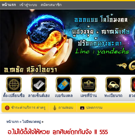
หน้าแรก
เข้าสู่ระบบ
สมัครสมาชิก
ตั้ง-เปลี่ยนชื่อ
ลายเซ็นต์เฮง
เบอร์มงคล
เลขที่บ้าน
ทะเบียนรถ
ฮวง
ชำระค่าบริการ ค่าครู
ถาม/ตอบ
ปลดกรรม
หน้าแรก »
ไม่มีหมวดหมู่
»
อ.ไม่ได้ตั้งใจให้หวย ลูกศิษย์ถูกกันจัง !! 555