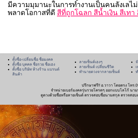
มีความมุมานะในการทำงานเป็นคนลังเลไม่ก
พลาดโอกาสที่ดี
สีที่ถูกโฉลก สีน้ำเงิน สีเท
ตั้งชื่อ-เปลี่ยนชื่อ ชื่อมงคล
ลายเซ็นต์เฮงๆ
จ
ตั้งชื่อ บุคคล ชื่อรวย ชื่อเฮง
ลายเซ็นต์ เปลี่ยนชีวิต
เ
ตั้งชื่อ บริษัท ห้างร้าน แบรนด์
ทำนายดวงจากลายเซ็นต์
ท
สินค้า
ปรึกษาฟรี!! อ.วาวา โดยตรง โทร.0
จำหน่ายเบอร์มงคลรุ่นรวยโครตๆ ออกแบบโลโก้ นามบัตร
ดูดวงด้วยชื่อหรือลายเซ็นต์ ตรวจสอบชื่อนามสกุล ตรวจสอบลายเซ็