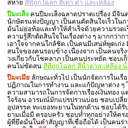
สหาย
สีที่ถูกโฉลก สีเทา ดำ และเหลือง
ปีมะเส็ง
คนปีมะเส็งฉลาดปราดเปรื่อง มีจิ
นักษัตรแห่งปัญญา เป็นคนตัดสินใจเร็วในก
มั่นไม่ย่อท้อและทำให้สำเร็จด้วยความรวดเร
ความรู้สึกตัดสินใจในเรื่องต่าง ๆ มากกว่า
เอาใจจากคนใกล้ชิด เป็นคนมีเสน่ห์พูดเก่ง ม
สนใจของคนรอบข้าง เนื่องจาก เป็นคนจริงจังจึ
วงเกี่ยวกับโชคลาภ เป็นคนประหยัด ชอบเก็
คนไม่ขัดสน
สีที่ถูกโฉลก สีน้ำตาล เหลือง น
ปีมะเมีย
ลักษณะทั่วไป เป็นนักจัดการในเรื่อ
ปฏิภาณในการทำงาน และแก้ปัญหาต่าง ๆ ได
ความสามารถในการจัดการเรื่องเงินทอง แต่
ใจร้อน อารมณ์มักแปรปรวนบ่อย ชอบเปลี่ยนจ
อุปสรรค ทะเยอทะยานในทุกด้าน ชอบได้ร
ยามเมื่อมี ครอบครัว ชอบทำทุกอย่างให้คร
ผู้ที่ยึดมั่นในคำสัญญาที่เชื่อถือได้ เป็นคนร