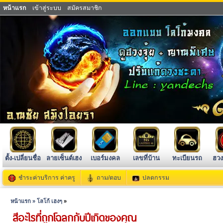
หน้าแรก
เข้าสู่ระบบ
สมัครสมาชิก
ตั้ง-เปลี่ยนชื่อ
ลายเซ็นต์เฮง
เบอร์มงคล
เลขที่บ้าน
ทะเบียนรถ
ฮวง
ชำระค่าบริการ ค่าครู
ถาม/ตอบ
ปลดกรรม
หน้าแรก »
โลโก้ เฮงๆ
»
สีอะไรที่ถูกโฉลกกับปีเกิดของคุณ