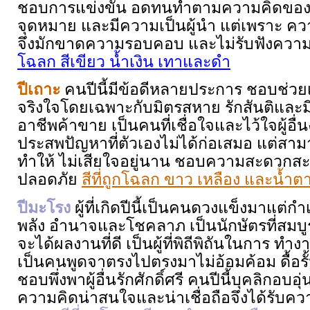
ชอบการแข่งขัน อดทนทำตามความคิดของตนเ
จุดหมาย และมีความเป็นผู้นำ แต่เพราะ คว
จึงมักขาดความรอบคอบ และไม่รับฟังความเห
โฉลก สีเขียว น้ำเงิน เทาและดำ
ปีเถาะ
คนปีนี้มีข้อดีหลายประการ ชอบช่วย
จริงใจโดยเฉพาะกับมิตรสหาย รักสันติและม
อาชีพค้าขาย เป็นคนที่เชื่อใจและไว้ใจผู้อื่น
ประสพปัญหาที่ตัวเองไม่ได้ก่อเสมอ แต่สาม
ทำให้ ไม่เสียใจอยู่นาน ชอบความสะดวกสะบ
ปลอดภัย
สีที่ถูกโฉลก ขาว เหลือง และน้ำต
ปีมะโรง
ผู้ที่เกิดปีนี้เป็นคนดวงแข็งมาแต่ก
พลัง อำนาจและโชคลาภ เป็นนักษัตรที่สมบู
จะได้ผลงานที่ดี เป็นผู้ที่พิถีพิถันในการ 
เป็นคนพูดจาตรงไปตรงมาไม่อ้อมค้อม ดื้อรั้น
ชอบพึ่งพาผู้อื่นรักศักดิ์ศรี คนปีนี้บุคลิกอบอ
ความคิดน่าสนใจและน่าเชื่อถือจึงได้รับค