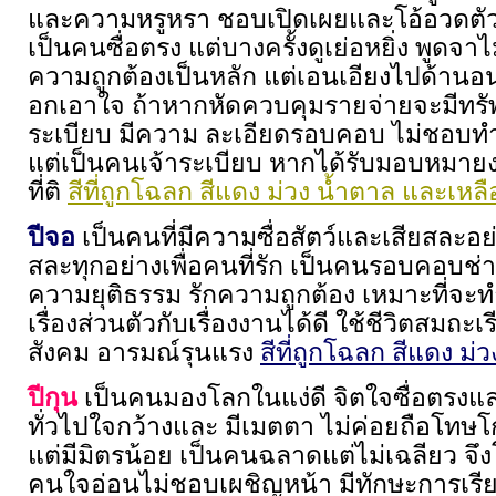
และความหรูหรา ชอบเปิดเผยและโอ้อวดตัว
เป็นคนซื่อตรง แต่บางครั้งดูเย่อหยิ่ง พูดจาไ
ความถูกต้องเป็นหลัก แต่เอนเอียงไปด้านอ
อกเอาใจ ถ้าหากหัดควบคุมรายจ่ายจะมีทรัพ
ระเบียบ มีความ ละเอียดรอบคอบ ไม่ชอบท
แต่เป็นคนเจ้าระเบียบ หากได้รับมอบหมายง
ที่ติ
สีที่ถูกโฉลก สีแดง ม่วง น้ำตาล และเหลื
ปีจอ
เป็นคนที่มีความซื่อสัตว์และเสียสละอ
สละทุกอย่างเพื่อคนที่รัก เป็นคนรอบคอบช่าง
ความยุติธรรม รักความถูกต้อง เหมาะที่จ
เรื่องส่วนตัวกับเรื่องงานได้ดี ใช้ชีวิตสมถะ
สังคม อารมณ์รุนแรง
สีที่ถูกโฉลก สีแดง ม่
ปีกุน
เป็นคนมองโลกในแง่ดี จิตใจซื่อตรง
ทั่วไปใจกว้างและ มีเมตตา ไม่ค่อยถือโทษโ
แต่มีมิตรน้อย เป็นคนฉลาดแต่ไม่เฉลียว จ
คนใจอ่อนไม่ชอบเผชิญหน้า มีทักษะการเรียนร