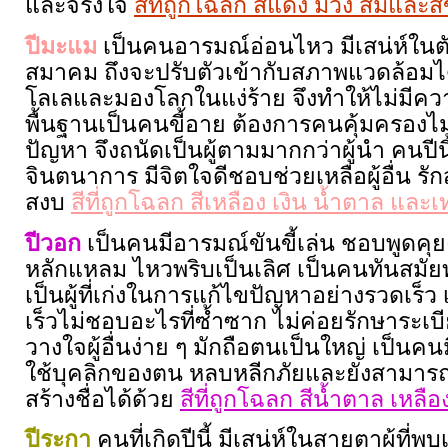
และจริงใจ
สีที่ถูกโฉลก สีแดง ม่วง ส้มและส
ปีมะแม
เป็นคนอารมณ์อ่อนไหว มีเสน่ห์ใน
สมาคม ถึงจะปรับตัวเข้ากับสภาพแวดล้อมได้
โลเลและมองโลกในแง่ร้าย จึงทำให้ไม่มีควา
พื้นฐานเป็นคนขี้อาย ต้องการคนคุ้มครองไม
ปัญหา จึงถนัดเป็นผู้ตามมากกว่าผู้นำ คนปี
จินตนาการ มีจิตใจดีชอบช่วยเหลือผู้อื่น 
สงบ
สีที่ถูกโฉลก สีเหลือง เงิน น้ำตาล และเ
ปีวอก
เป็นคนมีอารมณ์ขันขี้เล่น ชอบพูดคุ
หลักแหลม ไหวพริบเป็นเลิศ เป็นคนทันสมัยท
เป็นผู้ที่เก่งในการแก้ไขปัญหาอย่างรวดเร็ว เป
เร็วไม่ชอบอะไรที่ซ้ำซาก ไม่ค่อยรักษาระเบีย
วางใจผู้อื่นง่าย ๆ มักถือตนเป็นใหญ่ เป็นคน
ใช้บุคลิกของตน หลบหลีกภัยและยังสามารถ
สร้างชื่อได้ด้วย
สีที่ถูกโฉลก สีน้ำตาล เหลื
ปีระกา
คนที่เกิดปีนี้ มีเสน่ห์ในสายตาผู้ที