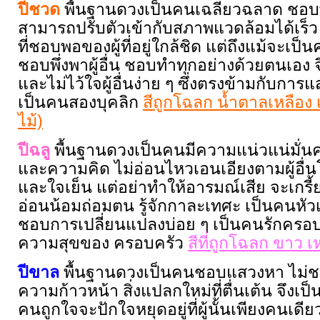
ปีชวด
พื้นฐานดวงเป็นคนเฉลียวฉลาด ชอบพ
สามารถปรับตัวเข้ากับสภาพแวดล้อมได้เร็ว ม
ที่ชอบพอของผู้ที่อยู่ใกล้ชิด แต่ถึงแม้จะเป็
ชอบพึ่งพาผู้อื่น ชอบทำทุกอย่างด้วยตนเอง จ
และไม่ไว้ใจผู้อื่นง่าย ๆ ซึ่งตรงข้ามกับกา
เป็นคนสองบุคลิก
สีถูกโฉลก น้ำตาลเหลือง 
ไม้)
ปีฉลู
พื้นฐานดวงเป็นคนมีความแน่วแน่มั่น
และความคิด ไม่อ่อนไหวเอนเอียงตามผู้อื่
และใจเย็น แต่อย่าทำให้อารมณ์เสีย จะเกรี้
อ่อนน้อมถ่อมตน รู้จักกาละเทศะ เป็นคนหัวเก
ชอบการเปลี่ยนแปลงบ่อย ๆ เป็นคนรักครอบค
ความสุขของ ครอบครัว
สีที่ถูกโฉลก ขาว 
ปีขาล
พื้นฐานดวงเป็นคนชอบแสวงหา ไม่ชอบหย
ความก้าวหน้า สิ่งแปลกใหม่ที่ตื่นเต้น จึงเป็
คนถูกใจจะปักใจหยุดอยู่ที่ผู้นั้นเพียงคนเดียว ผู้