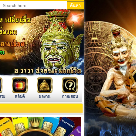
รวย
คลิปดี
ผลงาน
ถาม/ตอบ