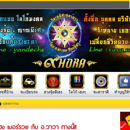
ลขที่บ้าน
ทะเบียนรถ
ฮวงจุ้ยดีเฮง
โลโก้ เฮงๆ
ชะตาราศี
ทำบุญให้
ปลดกรรม
ฮง เบอร์รวย กับ อ.วาวา ทางนี้!!