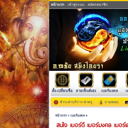
หน้าแรก
เข้าสู่ระบบ
สมัครสมาชิก
ตั้ง-เปลี่ยนชื่อ
ลายเซ็นต์เฮง
เบอร์มงคล
เ
ชำระค่าบริการ ค่าครู
ถาม/ตอบ
หน้าแรก »
เบอร์มงคล
»
สนใจ เบอร์ดี เบอร์มงคล เบอร์เ