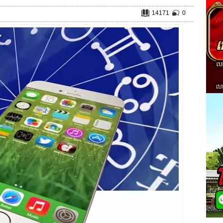
14171
0