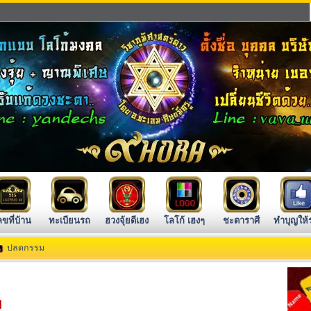
ลขที่บ้าน
ทะเบียนรถ
ฮวงจุ้ยดีเฮง
โลโก้ เฮงๆ
ชะตาราศี
ทำบุญให้
ปลดกรรม
น