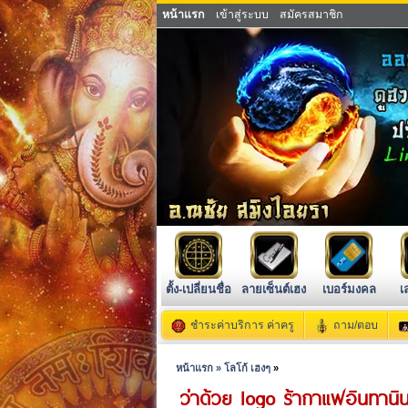
หน้าแรก
เข้าสู่ระบบ
สมัครสมาชิก
ตั้ง-เปลี่ยนชื่อ
ลายเซ็นต์เฮง
เบอร์มงคล
เ
ชำระค่าบริการ ค่าครู
ถาม/ตอบ
หน้าแรก »
โลโก้ เฮงๆ
»
ว่าด้วย logo ร้ากาแฟอินทานิ