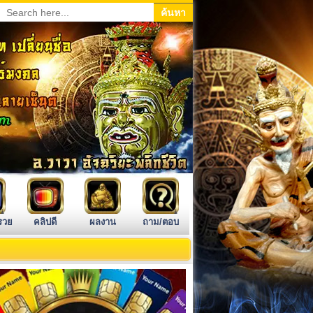
รวย
คลิปดี
ผลงาน
ถาม/ตอบ