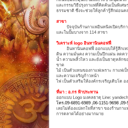
และกรรมวิธีปรุงกาแฟที่คิดค้นเป็นพิเศ
ธรรมชาติ ซึ่งจะช่วยให้ลูกค้ารู้สึกผ่
สาขา
ปัจจุบันร้านกาแฟอินทนิลเปิดบริการ
และในปั๊มบางจาก 114 สาขา
วิเคราะห์ logo อินทานินคอฟฟี่
อินทานินคอฟฟี่ ออกแบบให้รู้สึกเหม
ดิน ความมั่นคง ความเป็นปึกแผ่น ลดค
น้ำ ความพลิ้วไหว และยังเป็นธาตุหลักของธ
ขาด
ไม้ เป้นตัวแทนของกาแฟเพราะ กาแฟเป็นธ
และความเจริญก้าวหน้า
ไฟ เป็นตัวเสริมให้องค์กรเจริญเติบโต อง
ที่มา : อ.กร ฟ้าประทาน
ออกแบบ Logo มงคลธาตุ Line: yandec
โทร.09-6891-6989 ,06-1151-9698 ,09
เลยไม่ต้องแปลกใจที่สาขา ของร้านกาแฟ
การตลาดได้อย่างมากมาย