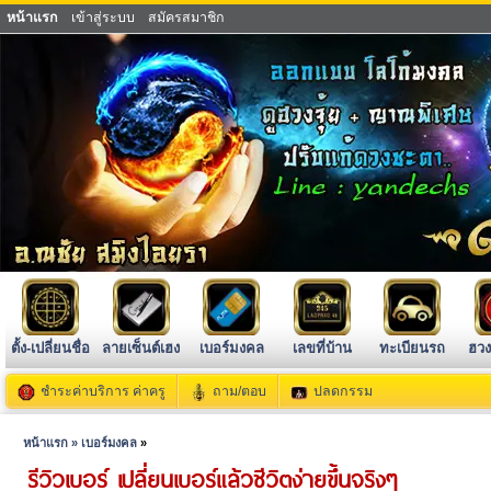
หน้าแรก
เข้าสู่ระบบ
สมัครสมาชิก
ตั้ง-เปลี่ยนชื่อ
ลายเซ็นต์เฮง
เบอร์มงคล
เลขที่บ้าน
ทะเบียนรถ
ฮวง
ชำระค่าบริการ ค่าครู
ถาม/ตอบ
ปลดกรรม
หน้าแรก »
เบอร์มงคล
»
รีวิวเบอร์ เปลี่ยนเบอร์แล้วชีวิตง่ายขึ้นจริงๆ