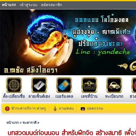
หน้าแรก
เข้าสู่ระบบ
สมัครสมาชิก
ตั้ง-เปลี่ยนชื่อ
ลายเซ็นต์เฮง
เบอร์มงคล
เลขที่บ้าน
ทะเบียนรถ
ฮวง
ชำระค่าบริการ ค่าครู
ถาม/ตอบ
ปลดกรรม
หน้าแรก »
ชะตาราศี
»
บทสวดมนต์ก่อนนอน สำหรับฝึกจิต สร้างสมาธิ เพื่อจิ