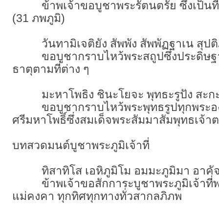
ข้าพเจ้าขอบูชาพระรัตนตรัย ซึ่งเป็นที่พ
(31 ภพภูมิ)
วันทามิเจติยัง สัพพัง สัพพัฏฐาเน สุปติฏฐ
ขอบูชากราบไหว้พระสถูปซึ่งประดิษฐา
ธาตุตามที่ต่าง ๆ
มะหาโพธิง ชินะโยจะ พุทธะรูปัง สะกะ
ขอบูชากราบไหว้พระพุทธรูปทุกพระอง
ศรีมหาโพธิ์ซึ่งสมเด็จพระสัมมาสัมพุทธเจ้าตรั
บทสวดมนต์บูชาพระภูมิเจ้าที่
ทิสาทิโส เอหิภูมิโม อมมะภูมิมา อาคัจ
ข้าพเจ้าขอสักการะบูชาพระภูมิเจ้าที่
แม่คงคา ทุกทิศทุกทางทั่วสากลภิภพ