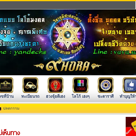
ลขที่บ้าน
ทะเบียนรถ
ฮวงจุ้ยดีเฮง
โลโก้ เฮงๆ
ชะตาราศี
ทำบุญให้
ปลดกรรม
ม่เห็นทาง