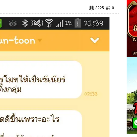
3225
0