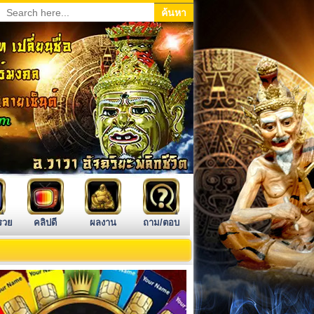
รวย
คลิปดี
ผลงาน
ถาม/ตอบ