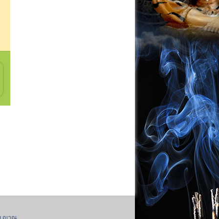
วย ญาณ