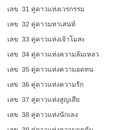
เลข 31 คู่ดาวแห่งเวรกรรม
เลข 32 คู่ดาวมหาเสน่ห์
เลข 33 คู่ดาวแห่งเจ้าโมสะ
เลข 34 คู่ดาวแห่งความล้มเหลว
เลข 35 คู่ดาวแห่งความอดทน
เลข 36 คู่ดาวแห่งความรัก
เลข 37 คู่ดาวแห่งสูญเสีย
เลข 38 คู่ดาวแห่งนักเลง
เลข 39 คู่ดาวแห่งความกดดัน