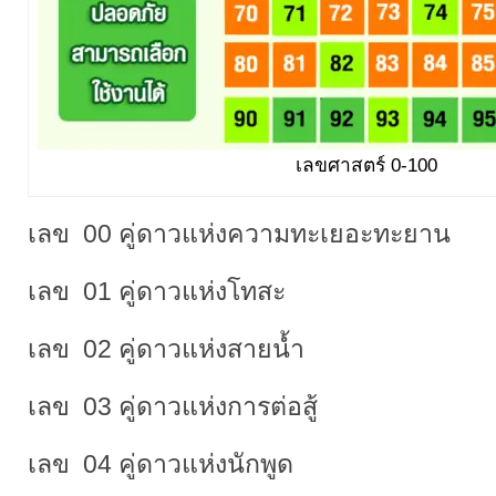
เลขศาสตร์ 0-100
เลข 00 คู่ดาวแห่งความทะเยอะทะยาน
เลข 01 คู่ดาวแห่งโทสะ
เลข 02 คู่ดาวแห่งสายน้ำ
เลข 03 คู่ดาวแห่งการต่อสู้
เลข 04 คู่ดาวแห่งนักพูด