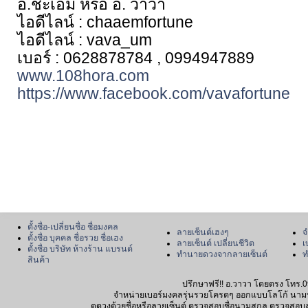
อ.ชะเอม หรือ อ. วาวา
ไอดีไลน์ : chaaemfortune
ไอดีไลน์ : vava_um
เบอร์ : 0628878784 , 0994947889
www.108hora.com
https://www.facebook.com/vavafortune
ตั้งชื่อ-เปลี่ยนชื่อ ชื่อมงคล
ลายเซ็นต์เฮงๆ
จ
ตั้งชื่อ บุคคล ชื่อรวย ชื่อเฮง
ลายเซ็นต์ เปลี่ยนชีวิต
เ
ตั้งชื่อ บริษัท ห้างร้าน แบรนด์
ทำนายดวงจากลายเซ็นต์
ท
สินค้า
ปรึกษาฟรี!! อ.วาวา โดยตรง โทร.0
จำหน่ายเบอร์มงคลรุ่นรวยโครตๆ ออกแบบโลโก้ นามบัตร
ดูดวงด้วยชื่อหรือลายเซ็นต์ ตรวจสอบชื่อนามสกุล ตรวจสอบลายเซ็