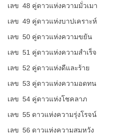
เลข 48 คู่ดาวแห่งความมั่วเมา
เลข 49 คู่ดาวแห่งบาปเคราะห์
เลข 50 คู่ดาวแห่งความขยัน
เลข 51 คู่ดาวแห่งความสำเร็จ
เลข 52 คู่ดาวแห่งดีและร้าย
เลข 53 คู่ดาวแห่งความอดทน
เลข 54 คู่ดาวแห่งโชคลาภ
เลข 55 ดาวแห่งความรุ่งโรจน์
เลข 56 ดาวแห่งความสมหวัง