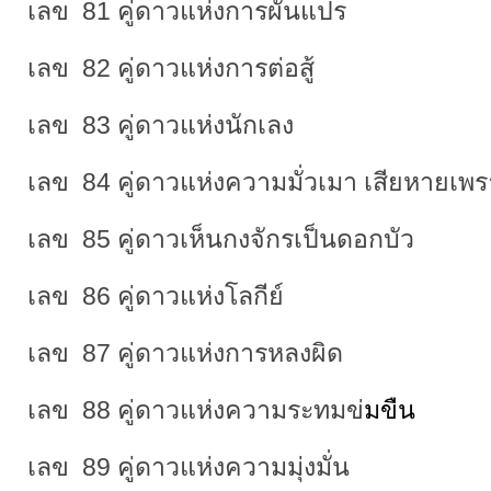
เลข 81 คู่ดาวแห่งการผันแปร
เลข 82 คู่ดาวแห่งการต่อสู้
เลข 83 คู่ดาวแห่งนักเลง
เลข 84 คู่ดาวแห่งความมั่วเมา เสียหายเพ
เลข 85 คู่ดาวเห็นกงจักรเป็นดอกบัว
เลข 86 คู่ดาวแห่งโลกีย์
เลข 87 คู่ดาวแห่งการหลงผิด
เลข 88 คู่ดาวแห่งความระทมข่
มขืน
เลข 89 คู่ดาวแห่งความมุ่งมั่น