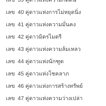
เลข 40 คู่ดาวแห่งการไม่หยุดนิ่ง
เลข 41 คู่ดาวแห่งความมั่นคง
เลข 42 คู่ดาวมิตรไมตรี
เลข 43 คู่ดาวแห่งความล้มเหลว
เลข 44 คู่ดาวแห่งนักฑูต
เลข 45 คู่ดาวแห่งโชคลาภ
เลข 46 คู่ดาวแห่งการสร้างทรัพย์
เลข 47 คู่ดาวแห่งความว่างเปล่า