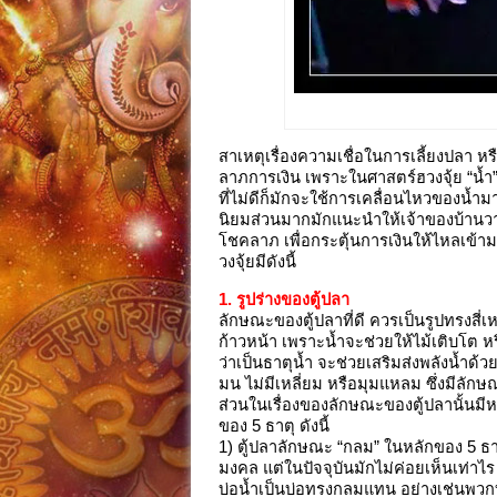
สาเหตุเรื่องความเชื่อในการเลี้ยงปลา 
ลาภการเงิน เพราะในศาสตร์ฮวงจุ้ย “น้ำ” 
ที่ไม่ดีก็มักจะใช้การเคลื่อนไหวของน้ำม
นิยมส่วนมากมักแนะนำให้เจ้าของบ้านวางต
โชคลาภ เพื่อกระตุ้นการเงินให้ไหลเข้าม
วงจุ้ยมีดังนี้
1. รูปร่างของตู้ปลา
ลักษณะของตู้ปลาที่ดี ควรเป็นรูปทรงสี่เห
ก้าวหน้า เพราะน้ำจะช่วยให้ไม้เติบโต 
ว่าเป็นธาตุน้ำ จะช่วยเสริมส่งพลังน้ำด้วย
มน ไม่มีเหลี่ยม หรือมุมแหลม ซึ่งมีลักษณ
ส่วนในเรื่องของลักษณะของตู้ปลานั้นมีหล
ของ 5 ธาตุ ดังนี้
1) ตู้ปลาลักษณะ “กลม” ในหลักของ 5 ธาต
มงคล แต่ในปัจจุบันมักไม่ค่อยเห็นเท่า
บ่อน้ำเป็นบ่อทรงกลมแทน อย่างเช่นพวกบ่