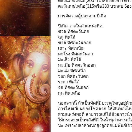
ตะวันตก/เหนือ(300 บวกลบ 5องศา) ตรง
ตะวันตก/เหนือ(315หรือ330 บวกลบ 5อง
การจัดวางตู้ปลาตามปีเกิด
ปีเกิด วางในตำแหน่งทิศ
ชวด ทิศตะวันตก
ฉลู ทิศใต้
ขาล ทิศตะวันออก
เถาะ ทิศเหนือ
มะโรง ทิศตะวันตก
มะเส็ง ทิศใต้
มะเมีย ทิศตะวันออก
มะแม ทิศเหนือ
วอก ทิศตะวันตก
ระกา ทิศใต้
จอ ทิศตะวันออก
กุน ทิศเหนือ
นอกจากนี้ ถ้าเป็นทิศที่มีประตูใหญ่อยู่ด
การไหลเวียนของโชคลาภ ให้เงินทองไหลมา
สามแพร่งพอดี สามารถแก้ได้ด้วยการนำน้ำพ
ให้กระจายเป็นพลังที่ดี ในน้ำพุสามารถ
นะ เพราะปลาหางนกยูงลูกดกแผ่พันธ์เร็ว