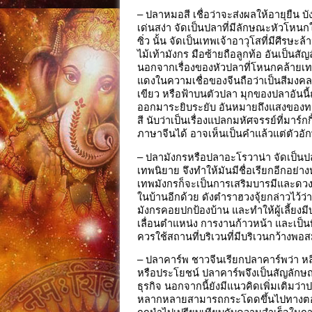
– ปลาหมอสี เชื่อว่าจะส่งผลให้อายุยืน บั
เด่นสง่า จัดเป็นปลาที่มีลักษณะหัวโหนกให
ซิ่ว นั้น จัดเป็นเทพเจ้าอาวุโสที่มีศีร
ไม้เท้ามังกร มือซ้ายถือลูกท้อ อันเป็น
นอกจากเรื่องของหัวปลาที่โหนกคล้ายเทพเจ
แดงในความเชื่อของจีนถือว่าเป็นสีมงคล
เขียว หรือฟ้าบนตัวปลา มุกของปลาอันนี
ออกมาระยิบระยับ อันหมายถึงแสงของทรัพย
สี นับว่าเป็นเรื่องแปลกมหัศจรรย์ที่มาร์
ภาษาจีนได้ อาจเห็นเป็นคำแล้วแต่ตัวอั
– ปลามังกรหรือปลาอะโรวาน่า จัดเป็นปล
เทพนิยาย จึงทำให้มันมีชื่อเรียกอีกอย่าง
เทพมังกรก็จะเป็นการเสริมบารมีและดวงให
ในบ้านอีกด้วย ดังตำราฮวงจุ้ยกล่าวไว้ว่า
มังกรคอยปกป้องบ้าน และทำให้ผู้เลี้ยงมีบ
เลื่อนตำแหน่ง การงานก้าวหน้า และเป็นท
ควรใช้สถานที่บริเวนที่มีบริเวนกว้างพอ
– ปลาคาร์พ ชาวจีนเรียกปลาคาร์พว่า หลี่ 
หรือประโยชน์ ปลาคาร์พจึงเป็นสัญลั
ธุรกิจ นอกจากนี้ยังมีแนวคิดเพิ่มเติมว่
หลากหลายสามารถกระโดดขึ้นไปทางตอนบน