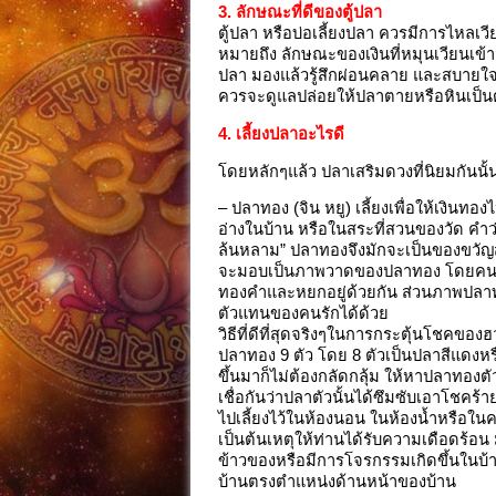
3. ลักษณะที่ดีของตู้ปลา
ตู้ปลา หรือบ่อเลี้ยงปลา ควรมีการไหลเวี
หมายถึง ลักษณะของเงินที่หมุนเวียนเข้า
ปลา มองแล้วรู้สึกผ่อนคลาย และสบายใจต
ควรจะดูแลปล่อยให้ปลาตายหรือหินเป็นตะ
4. เลี้ยงปลาอะไรดี
โดยหลักๆแล้ว ปลาเสริมดวงที่นิยมกันนั้นม
– ปลาทอง (จิน หยู) เลี้ยงเพื่อให้เงิ
อ่างในบ้าน หรือในสระที่สวนของวัด คำว
ล้นหลาม” ปลาทองจึงมักจะเป็นของขวัญสำ
จะมอบเป็นภาพวาดของปลาทอง โดยคนจี
ทองคำและหยกอยู่ด้วยกัน ส่วนภาพปลาท
ตัวแทนของคนรักได้ด้วย
วิธีที่ดีที่สุดจริงๆในการกระตุ้นโชคของฮ
ปลาทอง 9 ตัว โดย 8 ตัวเป็นปลาสีแดงหร
ขึ้นมาก็ไม่ต้องกลัดกลุ้ม ให้หาปลาทองตัว
เชื่อกันว่าปลาตัวนั้นได้ซึมซับเอาโชคร้
ไปเลี้ยงไว้ในห้องนอน ในห้องน้ำหรือใ
เป็นต้นเหตุให้ท่านได้รับความเดือดร้อน
ข้าวของหรือมีการโจรกรรมเกิดขึ้นในบ้า
บ้านตรงตำแหน่งด้านหน้าของบ้าน