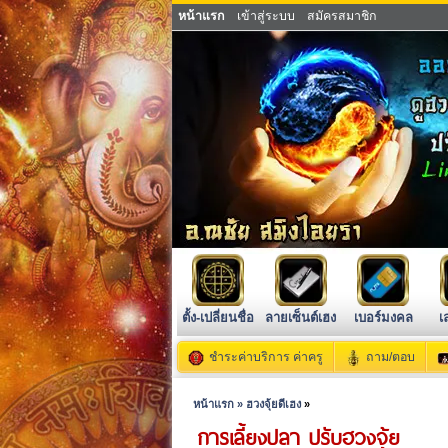
หน้าแรก
เข้าสู่ระบบ
สมัครสมาชิก
ตั้ง-เปลี่ยนชื่อ
ลายเซ็นต์เฮง
เบอร์มงคล
เ
ชำระค่าบริการ ค่าครู
ถาม/ตอบ
หน้าแรก »
ฮวงจุ้ยดีเฮง
»
การเลี้ยงปลา ปรับฮวงจุ้ย