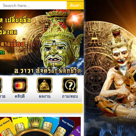
รวย
คลิปดี
ผลงาน
ถาม/ตอบ