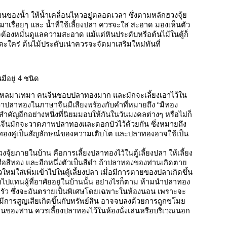
ยนของน้ำ ให้น้ำเคลื่อนไหวอยู่ตลอดเวลา ซึ่งตามหลักฮวงจุ้ย
มาเรื่อยๆ และ น้ำที่ใช้เลี้ยงปลา ควรจะใส สะอาด มองเห็นตัว
้องหมั่นดูแลความสะอาด แม้แต่หินประดับหรือต้นไม้ในตู้ก็
ใคร่ ต้นไม้ประดับเน่าควรจะจัดมาเสริมใหม่ทันที่
ีอยู่ 4 ชนิด
นทองไหลมาเทมา คนจีนชอบปลาทองมาก และมักจะเลี้ยงเอาไว้ใน
่าปลาทองในภาษาจีนมีเสียงพร้องกับคำที่หมายถึง “มีทอง
คัญอีกอย่างหนึ่งที่นิยมมอบให้กันในวันมงคลต่างๆ หรือไม่ก็
นมักจะวาดภาพปลาทองและดอกบัวไว้ด้วยกัน ซึ่งหมายถึง
องคู่เป็นสัญลักษณ์ของความเติบโต และปลาทองอาจใช้เป็น
วงจุ้ยภายในบ้าน คือการเลี้ยงปลาทองไว้ในตู้เลี้ยงปลา ให้เลี้ยง
ือสีทอง และอีกหนึ่งตัวเป็นสีดำ ถ้าปลาทองของท่านเกิดตาย
ใหม่ใส่เพิ่มเข้าไปในตู้เลี้ยงปลา เมื่อมีการตายของปลาเกิดขึ้น
ายไปแทนผู้ที่อาศัยอยู่ในบ้านนั้น อย่างไรก็ตาม ห้ามนำปลาทอง
นครัว ซึ่งจะอันตรายเป็นพิเศษโดยเฉพาะในห้องนอน เพราะจะ
 มีการสูญเสียเกิดขึ้นกับทรัพย์สิน อาจจบลงด้วยการถูกขโมย
นของท่าน ควรเลี้ยงปลาทองไว้ในห้องนั่งเล่นหรือบริเวณนอก