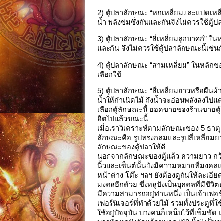
2) ตู้ปลาลักษณะ “หกเหลี่ยมและแปดเหลี่
น้ำ พลังข่มซึ่งกันและกันจึงไม่ควรใช้ตู้
3) ตู้ปลาลักษณะ “สี่เหลี่ยมลูกบาศก์” ใน
และกัน จึงไม่ควรใช้ตู้ปลาลักษณะนี้เช่น
4) ตู้ปลาลักษณะ “สามเหลี่ยม” ในหลักของ 
เลือกใช้
5) ตู้ปลาลักษณะ “สี่เหลี่ยมยาวหรือผืนผ
น้ำให้กำเนิดไม้ ถึงน้ำจะอ่อนพลังลงไปแต
เลือกตู้ลักษณะนี้ ยอดขายของร้านขายตู้
ฮิตไปแล้วขณะนี้
เมื่อเราวิเคราะห์ตามลักษณะของ 5 ธาตุแ
ลักษณะคือ รูปทรงกลมและรูปสี่เหลี่ยมยาว
ลักษณะของตู้ปลาให้ดี
นอกจากลักษณะของตู้แล้ว ความยาว กว้
นิ้วและเซ็นต์นั้นยังมีความหมายที่มง
หน้าต่าง โต๊ะ ฯลฯ ยังต้องดูกันให้ละเอี
มงคลอีกด้วย ซึ่งหลูปังเป็นบุคคลที่มีชีวิ
มีความสามารถอยู่ท่านหนึ่ง เป็นเจ้าเฟอร
เฟอร์นิเจอร์ที่ทำด้วยไม้ รวมทั้งประตูที่
ใช้อยู่ปัจจุบัน บางคนก็เหน็บไว้ที่เข็มขัด 