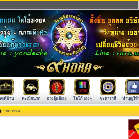
ลขที่บ้าน
ทะเบียนรถ
ฮวงจุ้ยดีเฮง
โลโก้ เฮงๆ
ชะตาราศี
ทำบุญให้
ปลดกรรม