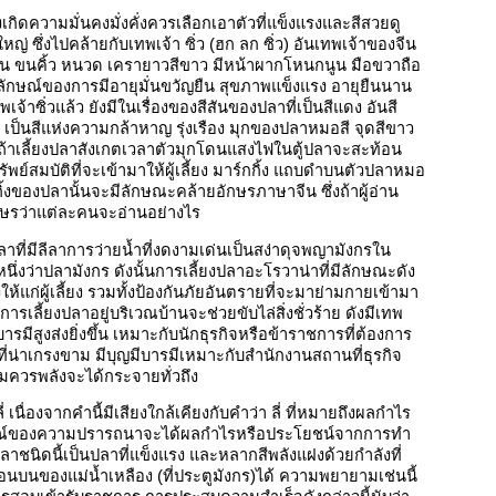
งเกิดความมั่นคงมั่งคั่งควรเลือกเอาตัวที่แข็งแรงและสีสวยดู
ญ่ ซึ่งไปคล้ายกับเทพเจ้า ซิ่ว (ฮก ลก ซิ่ว) อันเทพเจ้าของจีน
ษะล้าน ขนคิ้ว หนวด เครายาวสีขาว มีหน้าผากโหนกนูน มือขวาถือ
สัญลักษณ์ของการมีอายุมั่นขวัญยืน สุขภาพแข็งแรง อายุยืนนาน
้าซิ่วแล้ว ยังมีในเรื่องของสีสันของปลาที่เป็นสีแดง อันสี
 เป็นสีแห่งความกล้าหาญ รุ่งเรือง มุกของปลาหมอสี จุดสีขาว
้ถ้าเลี้ยงปลาสังเกตเวลาตัวมุกโดนแสงไฟในตู้ปลาจะสะท้อน
์สมบัติที่จะเข้ามาให้ผู้เลี้ยง มาร์กกิ้ง แถบดำบนตัวปลาหมอ
กกิ้งของปลานั้นจะมีลักษณะคล้ายอักษรภาษาจีน ซึ่งถ้าผู้อ่าน
กษรว่าแต่ละคนจะอ่านอย่างไร
าที่มีลีลาการว่ายน้ำที่งดงามเด่นเป็นสง่าดุจพญามังกรใน
หนึ่งว่าปลามังกร ดังนั้นการเลี้ยงปลาอะโรวาน่าที่มีลักษณะดัง
้แก่ผู้เลี้ยง รวมทั้งป้องกันภัยอันตรายที่จะมาย่ามกายเข้ามา
การเลี้ยงปลาอยู่บริเวณบ้านจะช่วยขับไล่สิ่งชั่วร้าย ดังมีเทพ
ารมีสูงส่งยิ่งขึ้น เหมาะกับนักธุรกิจหรือข้าราชการที่ต้องการ
ี่น่าเกรงขาม มีบุญมีบารมีเหมาะกับสำนักงานสถานที่ธุรกิจ
สมควรพลังจะได้กระจายทั่วถึง
เนื่องจากคำนี้มีเสียงใกล้เคียงกับคำว่า ลี่ ที่หมายถึงผลกำไร
กษณ์ของความปรารถนาจะได้ผลกำไรหรือประโยชน์จากการทำ
าปลาชนิดนี้เป็นปลาที่แข็งแรง และหลากสีพลังแฝงด้วยกำลังที่
ของแม่น้ำเหลือง (ที่ประตูมังกร)ได้ ความพยายามเช่นนี้