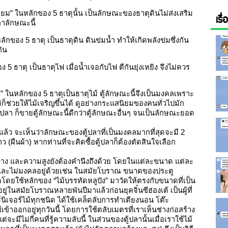
ยม” ในหลักของ 5 ธาตุนั้น เป็นลักษณะของธาตุดินไม่ส่งเสริม
เรื
ปลาลักษณะนี้
หลักของ 5 ธาตุ เป็นธาตุดิน ดินข่มน้ำ ทำให้เกิดพลังข่มซึ่งกัน
กัน
5 ธาตุ เป็นธาตุไฟ เมื่อน้ำเจอกับไฟ ตีกันยุ่งเหยิง จึงไม่ควร
้า” ในหลักของ 5 ธาตุเป็นธาตุไม้ ตู้ลักษณะนี้จึงเป็นมงคลเพราะ
่ก็ช่วยให้ไม้เจริญขึ้นได้ ดูอย่างกระแสนิยมของคนทั่วไปมัก
ปลา ก็ขายตู้ลักษณะนี้ดีกว่าตู้ลักษณะอื่นๆ จนเป็นลักษณะยอด
ล้ว จะเห็นว่าลักษณะของตู้ปลาที่เป็นมงคลมากที่สุดจะมี 2
 (ผืนผ้า) หากท่านที่จะคิดซื้อตู้ปลาก็ต้องตัดสินใจเลือก
าง และความสูงยังต้องคำนึงถึงด้วย โดยในแต่ละขนาด แต่ละ
คลและไม่มงคลอยู่ด้วยเช่น ในสมัยโบราณ ขนาดของประตู
ยดโดยใช้หลักของ “ไม้บรรทัดหลูปัง” มาวัดให้ตรงกับขนาดที่เป็น
ตอยู่ในสมัยโบราณหลายพันปีมาแล้วก่อนยุคจิ๋นซีฮ่องเต้ เป็นผู้ที่
์นิเจอร์ไม้ทุกชนิด ได้ใช้เคล็ดลับการทำเตียงนอน โต๊ะ
ใช้เข้าออกอยู่ทุกวันนี้ โดยการใช้ตลับเมตรที่เราเห็นช่างก่อสร้าง
แต่จะมีไม่กี่คนที่รู้ความลับนี้ ในส่วนของตู้ปลานั้นเมื่อเราใช้ไม้