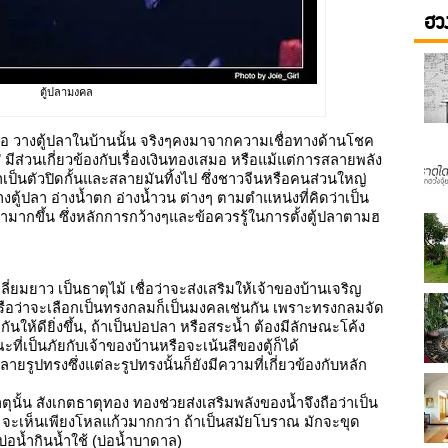
ฮวง
ตู้ปลามงคล
หรือ วางตู้ปลาในบ้านนั้น จริงๆคงมาจากความเชื่อทางด้านโชค
มีส่วนเกี่ยวข้องกับเรื่องเงินทองเสมอ หรือแม้แต่การสลายพลัง
าเป็นตัวปิดกั้นและสลายมันทิ้งไป ซึ่งชาวจีนหรือคนส่วนใหญ่
ู้ปลา อ่างน้ำตก อ่างน้ำวน ต่างๆ ตามตำแหน่งที่คิดว่าเป็น
ามากขึ้น ซึ่งหลักการกว้างๆและข้อควรรู้ในการตั้งตู้ปลาตามฮ
ลี่ยมยาว เป็นธาตุไม้ เชื่อว่าจะส่งเสริมให้เจ้าของบ้านเจริญ
หรือว่าจะเลือกเป็นทรงกลมก็เป็นมงคลเช่นกัน เพราะทรงกลมจัด
กันให้ดียิ่งขึ้น, ถ้าเป็นบ่อปลา หรือสระน้ำ ต้องมีลักษณะโค้ง
ะที่เป็นภัยกับเจ้าของบ้านหรือจะเน้นสีของตู้ก็ได้
ายรูปทรงซึ่งแต่ละรูปทรงนั้นก็ยังมีความที่เกี่ยวข้องกับหลัก
ุนั้น สังเกตธาตุทอง ทองช่วยส่งเสริมพลังของน้ำจึงถือว่าเป็น
ไร จะเห็นเพียงโหลแก้วมากกว่า ถ้าเป็นสมัยโบราณ มักจะขุด
อน้ำกินน้ำใช้ (บ่อน้ำบาดาล)